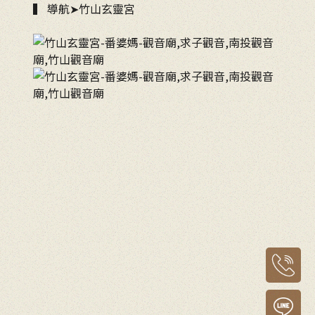
▍ 導航➤竹山玄靈宮