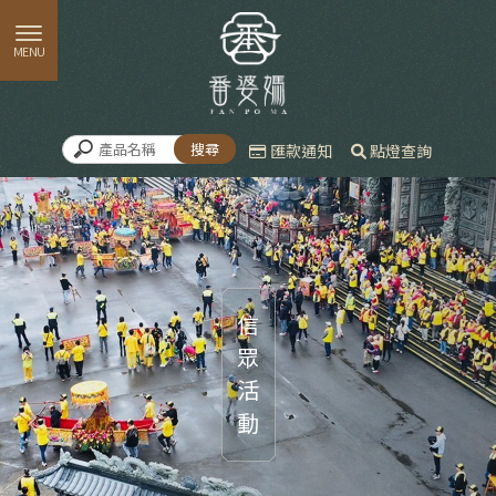
匯款通知
點燈查詢
信眾活動