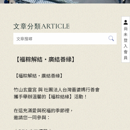
ARTICLE
文章分類
尚
未
登
入
會
員
【福粽解結・廣結善緣】
【福粽解結・廣結善緣】
竹山玄靈宮 與 社團法人台灣番婆媽行善會
攜手舉辦溫馨的【福粽結緣】活動！
在這充滿愛與祝福的季節裡，
邀請您一同參與：