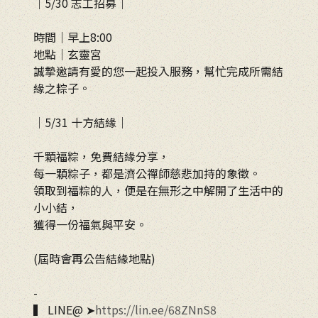
｜5/30 志工招募｜
時間｜早上8:00
地點｜玄靈宮
誠摯邀請有愛的您一起投入服務，幫忙完成所需結
緣之粽子。
｜5/31 十方結緣｜
千顆福粽，免費結緣分享，
每一顆粽子，都是濟公禪師慈悲加持的象徵。
領取到福粽的人，便是在無形之中解開了生活中的
小小結，
獲得一份福氣與平安。
(屆時會再公告結緣地點)
-
▍ LINE@ ➤
https://lin.ee/68ZNnS8