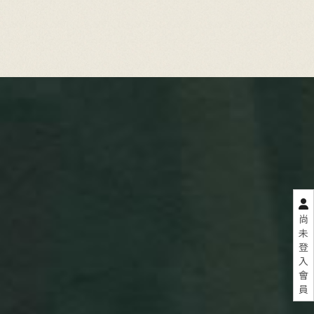
尚
未
登
入
會
員