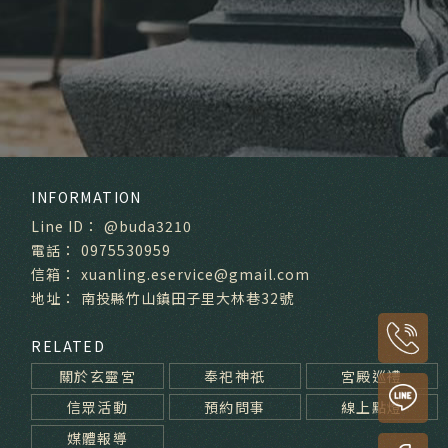
@buda3210
0975530959
xuanling.eservice@gmail.com
南投縣竹山鎮田子里大林巷32號
關於玄靈宮
奉祀神祇
宮殿巡禮
信眾活動
預約問事
線上點燈
媒體報導