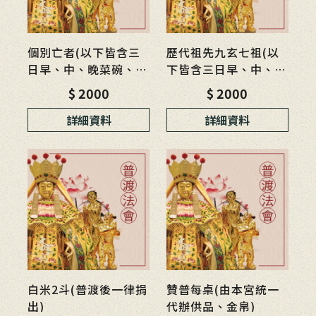
個別亡者(以下皆含三
歷代祖先九玄七祖(以
日早、中、晚菜碗、供
下皆含三日早、中、晚
品、金帛)
菜碗、供品、金帛)
$ 2000
$ 2000
詳細資料
詳細資料
白米2斗(普渡後一律捐
贊普每桌(由本宮統一
出)
代辦供品、金帛)