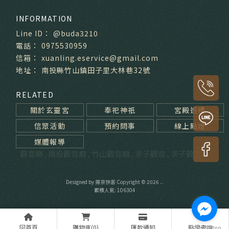
@buda3210
0975530959
xuanling.eservice@gmail.com
南投縣竹山鎮田子里大林巷32號
關於玄靈宮
奉祀神祇
宮殿巡禮
信眾活動
預約問事
線上點燈
媒體報導
觀音廟
南投觀音廟
竹山觀音廟
求子觀音
求子觀音廟
Designed by
揚京快客
Copyright © 2026
..
累積人氣: 106304
回首頁
購物車(0)
匯款通知
點燈查詢