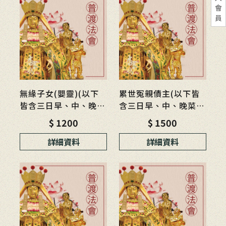
會
員
無緣子女(嬰靈)(以下
累世冤親債主(以下皆
皆含三日早、中、晚菜
含三日早、中、晚菜
碗、供品、金帛)
碗、供品、金帛)
$ 1200
$ 1500
詳細資料
詳細資料