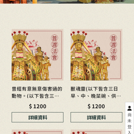
曾經有意無意傷害過的
獸魂靈(以下皆含三日
動物。(以下皆含三日
早、中、晚菜碗、供
早、中、晚菜碗、供
品、金帛)
$ 1200
$ 1200
品、金帛)
尚
詳細資料
詳細資料
未
登
入