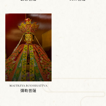
MAITREYA BODHISATTVA
彌勒菩薩