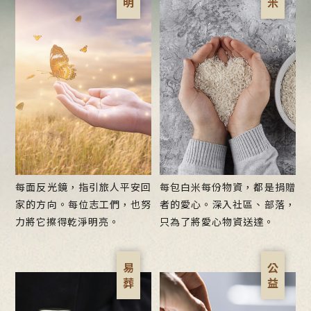
每面反光鏡，指引旅人平安回
每包白米每份物資，都是捐贈
家的方向。每位志工們，也努
者的愛心。深入社區、部落，
力將它擦得乾淨明亮。
只為了將愛心物資送達。
易 葬
公 益