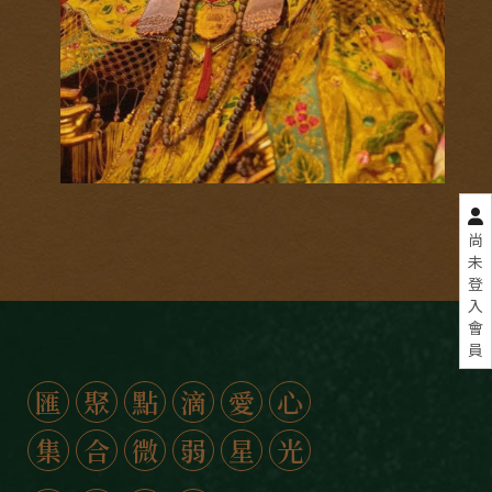
尚
未
登
入
會
員
匯
聚
點
滴
愛
心
集
合
微
弱
星
光