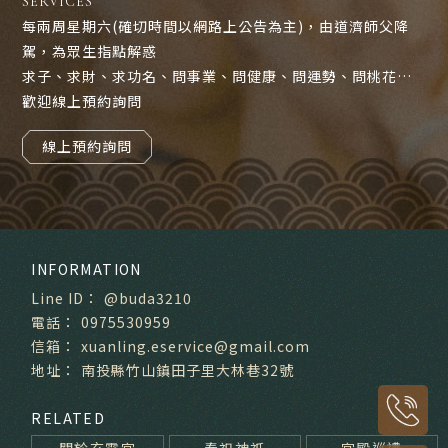
SERVICES
每兩周星期六(確切時間以網路上公告為主)，由道濟師父降
駕，為眾生指點解惑
求子、求財、求功名、問事業、問健康、問運勢、問桃花…
歡迎線上預約詢問
線上預約詢問
@buda3210
0975530959
xuanling.eservice@gmail.com
南投縣竹山鎮田子里大林巷32號
關於玄靈宮
奉祀神祇
宮殿巡禮