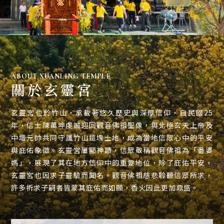
觀音廟
南投觀音廟
竹山觀音廟
ABOUT XUANLING TEMPLE
關於玄靈宮
求子觀音
求子觀音廟
玄靈宮位於竹山，承載著悠久歷史與深厚信仰，自民國25
年，信士陳萬坤虔誠迎回觀音佛祖聖像，與北極玄天上帝及
中壇元帥共同守護竹山這塊土地，成為當地信眾心中的平安
與庇佑象徵。玄靈宮屢顯神蹟，信眾敬稱觀音佛祖為「番婆
媽」，展現了其在地方信仰中的重要地位，除了庇佑平安，
玄靈宮也因求子靈驗而聞名。觀音佛祖慈悲聆聽信眾所求，
許多祈求子嗣者皆蒙其庇佑而如願，香火因此更加鼎盛。