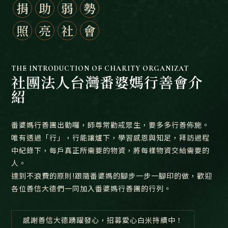
捐
助
弱
勢
照
亮
社
會
THE INTRODUCTION OF CHARITY ORGANIZAT
社團法人台灣番婆媽行善會介
紹
番婆媽行善團出動囉，師尊常勸戒眾生，要多多行善佈施。
唯有透過「行」，行能讓爐下，學習感恩與知足，拜訪過程
中紀錄下，每戶真正所需要的物資，將每樣物資交給需要的
人。
達到不浪費的原則!跟隨番婆媽的腳步一步一腳印的做，歡迎
各位善信大德們一同加入番婆媽行善團的行列。
感謝善信大德踴躍發心，招募愛心白米持續中！