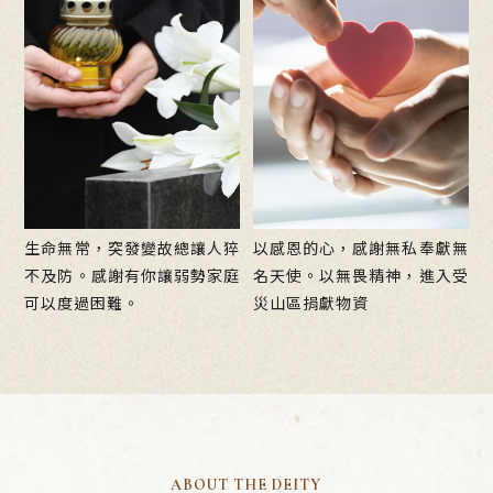
生命無常，突發變故總讓人猝
以感恩的心，感謝無私奉獻無
不及防。感謝有你讓弱勢家庭
名天使。以無畏精神，進入受
可以度過困難。
災山區捐獻物資
ABOUT THE DEITY