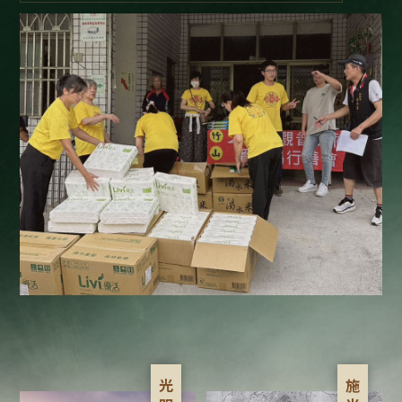
光 明
施 米