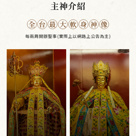
主神介紹
全
台
最
大
軟
身
神
像
每兩周開辦聖事(實際上以網路上公告為主)