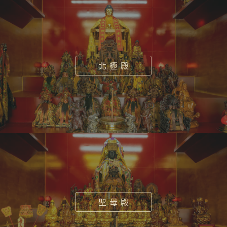
北 極 殿
聖 母 殿