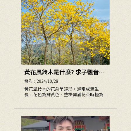
黃花風鈴木是什麼? 求子觀音廟
｜南投求子觀音廟
發佈：2024/10/28
黃花風鈴木的花朵呈鐘形，通常成簇生
長，花色為鮮黃色，整株開滿花朵時極為