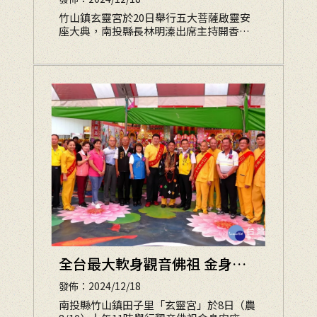
和平
竹山鎮玄靈宮於20日舉行五大菩薩啟靈安
座大典，南投縣長林明溱出席主持開香儀
式，除祈求國泰民安、風調雨順，新冠肺
炎疫情早日消弭、經濟復甦，民眾安居樂
業，也為俄烏戰事祈福，期許世界重歸和
平。
全台最大軟身觀音佛祖 金身寶
像開光啟靈安座大典
發佈：2024/12/18
南投縣竹山鎮田子里「玄靈宮」於8日（農