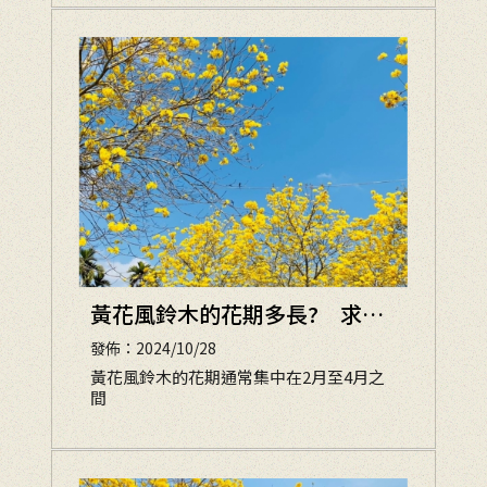
黃花風鈴木的花期多長? 求平
安宮廟｜南投求平安宮廟
發佈：2024/10/28
黃花風鈴木的花期通常集中在2月至4月之
間