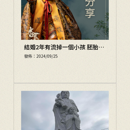
結婚2年有流掉一個小孩 胚胎發
育不良 後來找到玄靈宮的師父
發佈：2024/09/25