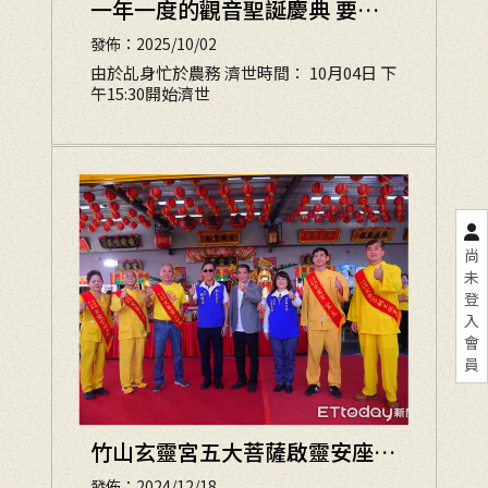
一年一度的觀音聖誕慶典 要來
了~~~
發佈：2025/10/02
由於乩身忙於農務 濟世時間： 10月04日 下
午15:30開始濟世
尚
未
登
入
會
員
竹山玄靈宮五大菩薩啟靈安座
南投縣長祈疫情消弭、烏俄重歸
發佈：2024/12/18