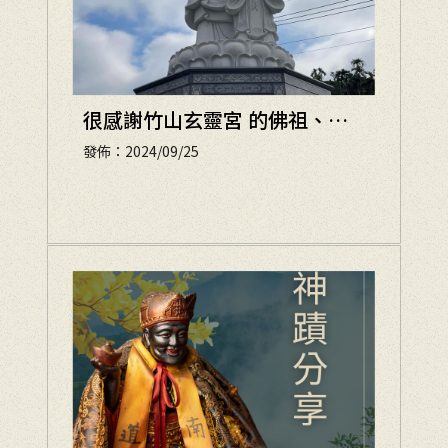
很感謝竹山玄靈宮 的佛祖、師
父幫忙
發佈：2024/09/25