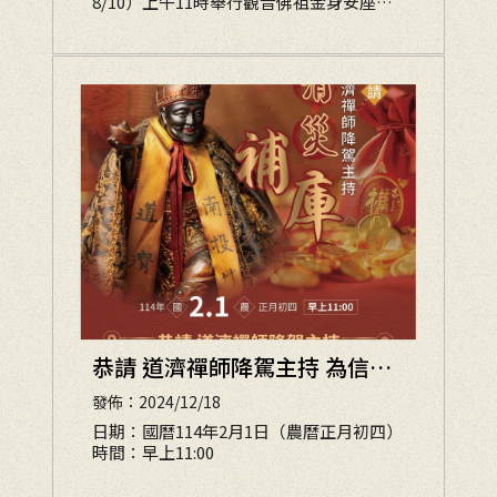
8/10）上午11時舉行觀音佛祖金身安座大
典，身長5尺1寸，是全台灣最大的軟身觀
音佛祖，現場人聲鼎沸
恭請 道濟禪師降駕主持 為信眾
消災補庫
發佈：2024/12/18
日期：國曆114年2月1日（農曆正月初四）
時間：早上11:00