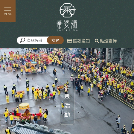
匯款通知
點燈查詢
信眾活動