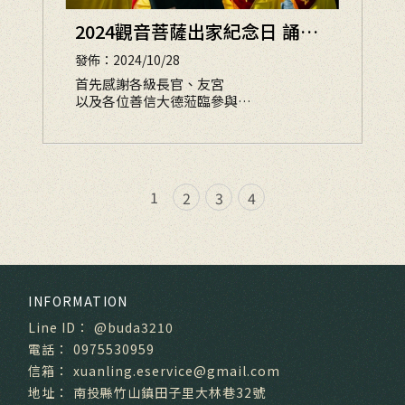
2024觀音菩薩出家紀念日 誦經
讚揚｜平安福宴 圓滿落幕囉
發佈：2024/10/28
首先感謝各級長官、友宮
以及各位善信大德蒞臨參與
番婆媽出家紀念日的各項活動
1
2
3
4
@buda3210
0975530959
xuanling.eservice@gmail.com
南投縣竹山鎮田子里大林巷32號