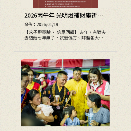
2026丙午年 光明燈補財庫祈福
開放登記囉
發佈：2026/01/19
【求子燈靈驗 ‧ 信眾回饋】 去年，有對夫
妻結婚七年無子，試過偏方、拜遍各大寺
廟仍無消息。農曆年前，他們在百般失落
下來到玄靈宮點了「求子燈」。問事那
日，師父說了一句：「燈若亮，緣就到；
心不亂，子就來