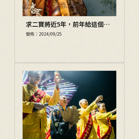
求二寶將近5年，前年給這個濟
公看一下也懷孕了
發佈：2024/09/25