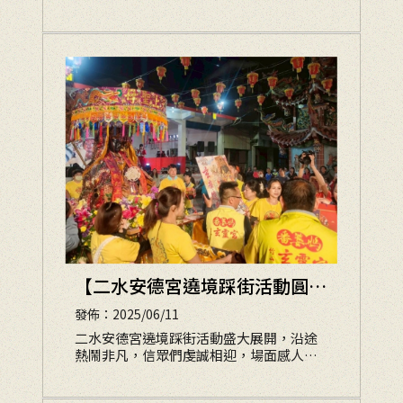
慈悲光明的庇佑下，圓滿落幕。
【二水安德宮遶境踩街活動圓
滿】
發佈：2025/06/11
二水安德宮遶境踩街活動盛大展開，沿途
熱鬧非凡，信眾們虔誠相迎，場面感人。
看到如此莊嚴宏偉的媽祖聖像，許多信眾
忍不住感動頂禮，心中充滿敬意與感恩。