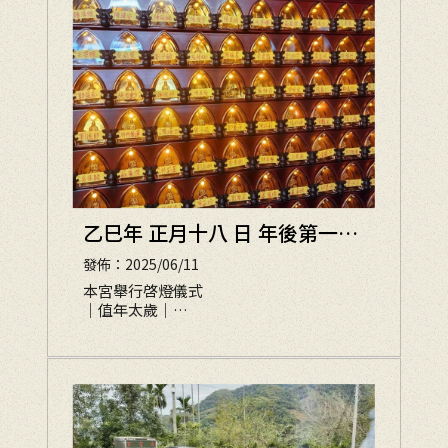
乙巳年 正月十八 日 年後第一次
科期濟世
發佈：2025/06/11
本宮舉行啓燈儀式
｜值年太歲｜
｜光明燈｜求子燈｜
｜財利燈｜人緣燈｜