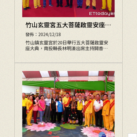
竹山玄靈宮五大菩薩啟靈安座
南投縣長祈疫情消弭、烏俄重歸
發佈：2024/12/18
和平
竹山鎮玄靈宮於20日舉行五大菩薩啟靈安
座大典，南投縣長林明溱出席主持開香儀
式，除祈求國泰民安、風調雨順，新冠肺
炎疫情早日消弭、經濟復甦，民眾安居樂
業，也為俄烏戰事祈福，期許世界重歸和
平。