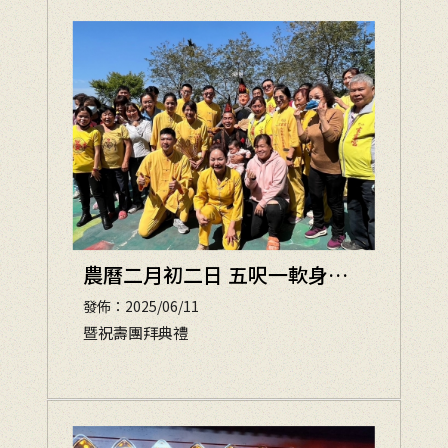
農曆二月初二日 五呎一軟身送
子濟公師父金尊開光
發佈：2025/06/11
暨祝壽團拜典禮