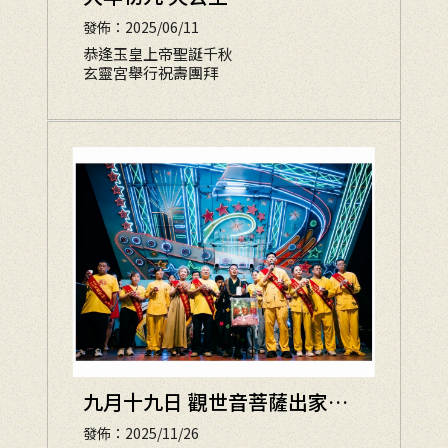
發佈：2025/06/11
恭逢玉皇上帝聖誕千秋
玄靈宮舉行祝壽團拜
九月十九日 觀世音菩薩出家紀
念日
發佈：2025/11/26