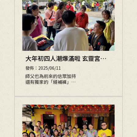
大年初四人潮爆滿啦 玄靈宮超
人氣補財庫
發佈：2025/06/11
師父也為前來的信眾加持
還有獨家的「縫補褲」
讓大家不僅要錢財進得來
也要能夠守的住