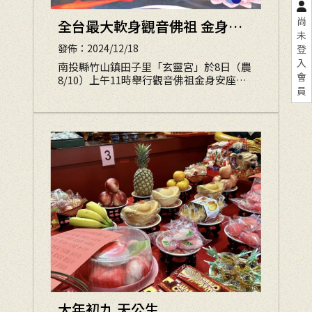
尚
全台最大軟身觀音佛祖 金身寶
未
像開光啟靈安座大典
發佈：2024/12/18
登
入
南投縣竹山鎮田子里「玄靈宮」於8日（農
會
8/10）上午11時舉行觀音佛祖金身安座大
員
典，身長5尺1寸，是全台灣最大的軟身觀
音佛祖，現場人聲鼎沸
大年初九 天公生