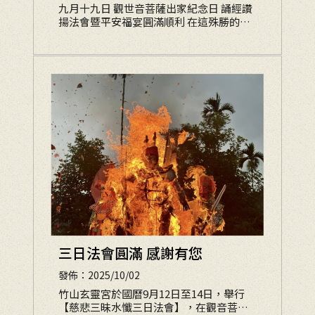
九月十九日 觀世音菩薩出家紀念日 誦經讚
揚法會暨平安福宴圓滿順利 在這殊勝的日
子裡，玄靈宮舉辦農曆九月十九日「觀世
音菩薩出家紀念日」平安福宴與誦經讚揚
活動。法會莊嚴隆重，香煙裊裊、梵音繚
繞，現場信
三日法會圓滿 感謝有您
發佈：2025/10/02
竹山玄靈宮於國曆9月12日至14日，舉行
【慈悲三昧水懺三日法會】，在觀音菩薩