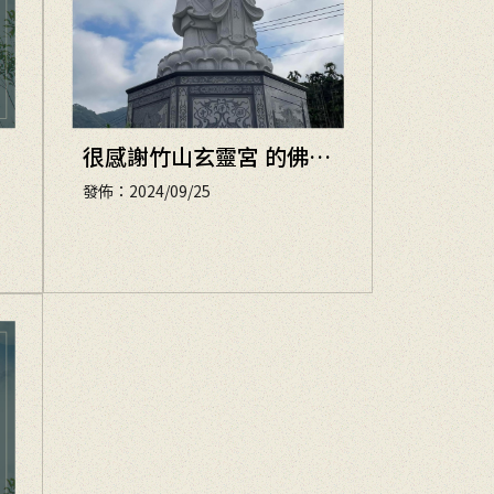
很感謝竹山玄靈宮 的佛
玄
祖、師父幫忙
發佈：2024/09/25