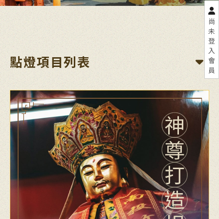
尚
未
登
入
點燈項目列表
會
員