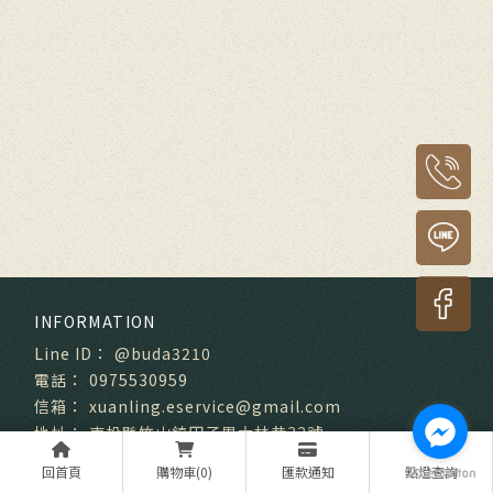
@buda3210
0975530959
xuanling.eservice@gmail.com
南投縣竹山鎮田子里大林巷32號
回首頁
購物車(0)
匯款通知
點燈查詢